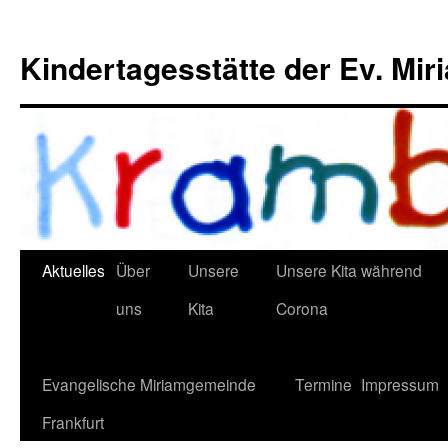
Kindertagesstätte der Ev. Mi
Aktuelles
Über
Unsere
Unsere Kita während
uns
Kita
Corona
Evangelische Miriamgemeinde
Termine
Impressum
Frankfurt