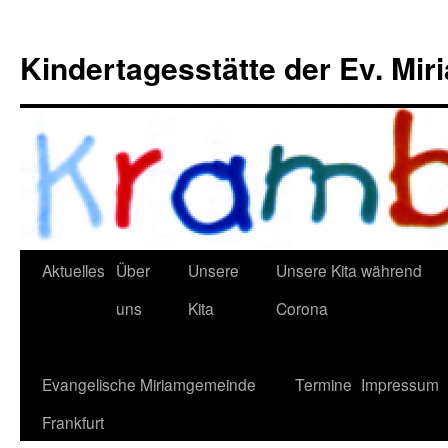
Kindertagesstätte der Ev. Mi
Aktuelles
Über
Unsere
Unsere Kita während
uns
Kita
Corona
Evangelische Miriamgemeinde
Termine
Impressum
Frankfurt