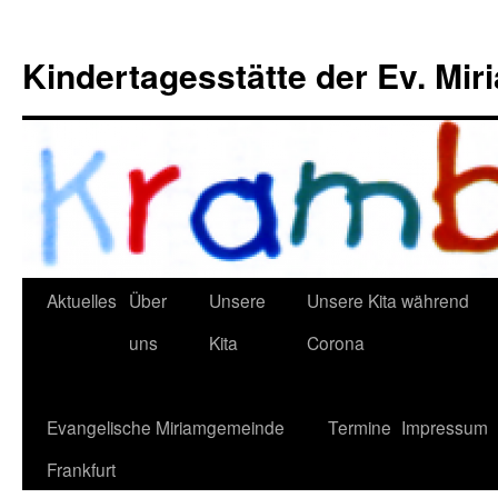
Kindertagesstätte der Ev. Mi
Aktuelles
Über
Unsere
Unsere Kita während
uns
Kita
Corona
Evangelische Miriamgemeinde
Termine
Impressum
Frankfurt