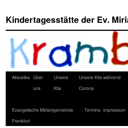
Kindertagesstätte der Ev. Mi
Aktuelles
Über
Unsere
Unsere Kita während
uns
Kita
Corona
Evangelische Miriamgemeinde
Termine
Impressum
Frankfurt